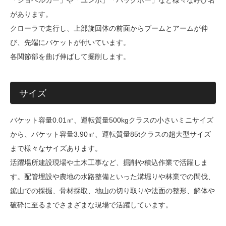
があります。
クローラで走行し、上部旋回体の前面からブームとアームが伸
び、先端にバケットが付いています。
各関節部を曲げ伸ばして掘削します。
サイズ
バケット容量0.01㎥、運転質量500kgクラスの小さいミニサイズ
から、バケット容量3.90㎥、運転質量85tクラスの超大型サイズ
まで様々なサイズあります。
活躍場所建設現場や土木工事など、掘削や積込作業で活躍しま
す。配管埋設や農地の水路整備といった溝堀りや林業での間伐、
鉱山での採掘、骨材採取、地山の切り取りや法面の整形、解体や
破砕に至るまでさまざまな現場で活躍しています。