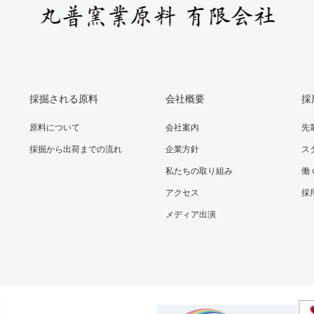
採掘される原料
会社概要
採
原料について
会社案内
先
採掘から出荷までの流れ
企業方針
ス
私たちの取り組み
働
アクセス
採
メディア出演