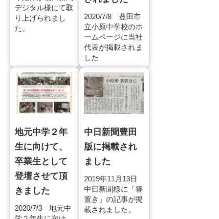
デジタル様にて取
2020/7/8 豊田市
り上げられまし
立小原中学校のホ
た。
ームページに当社
代表が掲載されま
した
地元中学２年
中日新聞豊田
生に向けて、
版に掲載され
卒業生として
ました
登壇させて頂
2019年11月13日
中日新聞様に「箸
きました
置き」の記事が掲
2020/7/3 地元中
載されました。
学２年生に向け