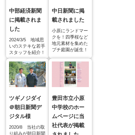
中部経済新聞
中日新聞に掲
に掲載されま
載されました
した
小原にランドマー
クを！四季桜など
2024/3/5 地域思
地元素材を集めた
いのステキな若手
プチ庭園が誕生！
スタッフを紹介！
ツギノジダイ
豊田市立小原
＠朝日新聞デ
中学校のホー
ジタル様
ムページに当
社代表が掲載
2020/8 当社の取
り組みが朝日新聞
されました