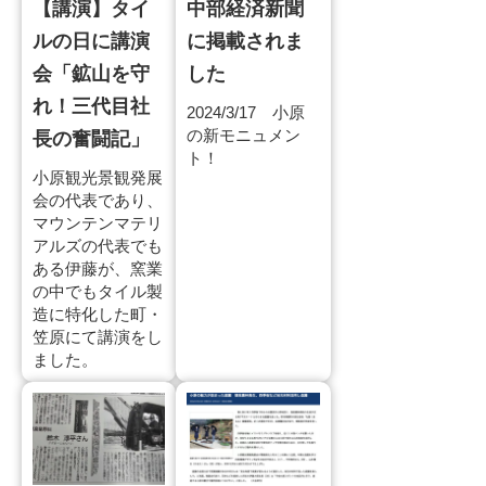
【講演】タイ
中部経済新聞
ルの日に講演
に掲載されま
会「鉱山を守
した
れ！三代目社
2024/3/17 小原
の新モニュメン
長の奮闘記」
ト！
小原観光景観発展
会の代表であり、
マウンテンマテリ
アルズの代表でも
ある伊藤が、窯業
の中でもタイル製
造に特化した町・
笠原にて講演をし
ました。