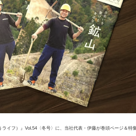
うライフ）』Vol.54〈冬号〉に、当社代表・伊藤が巻頭ページ＆特