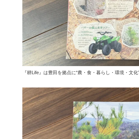
『耕Life』は豊田を拠点に“農・食・暮らし・環境・文