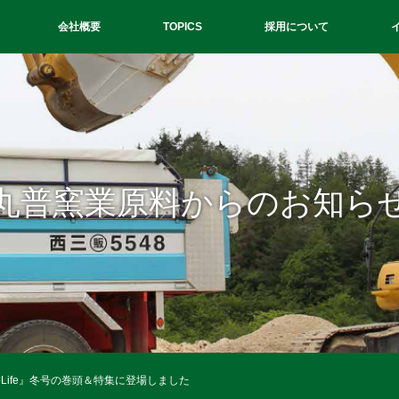
会社概要
TOPICS
採用について
丸普窯業原料からのお知ら
ife』冬号の巻頭＆特集に登場しました