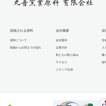
採掘される原料
会社概要
採
原料について
会社案内
先
採掘から出荷までの流れ
企業方針
ス
私たちの取り組み
働
アクセス
採
メディア出演