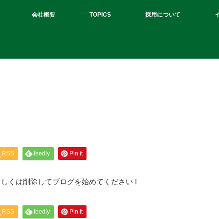
会社概要
TOPICS
採用について
RSS
feedly
Pin it
集もしくは削除してブログを始めてください !
RSS
feedly
Pin it