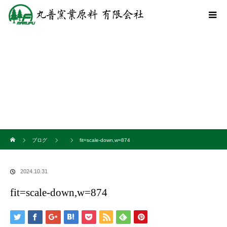
ホーム
ブログ
fit=scale-down,w=874
2024.10.31
fit=scale-down,w=874